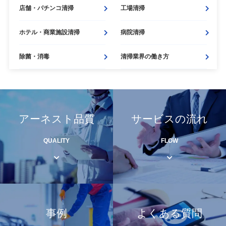
店舗・
パチンコ清掃
工場清掃
ホテル・
商業施設清掃
病院清掃
除菌・
消毒
清掃業界の働き方
アーネスト品質
サービスの流れ
QUALITY
FLOW
事例
よくある質問