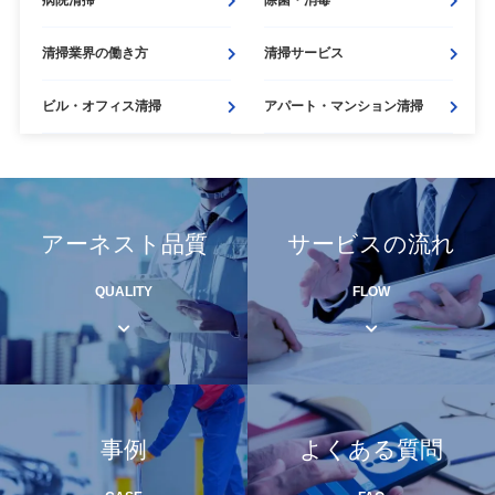
病院清掃
除菌・
消毒
清掃業界の働き方
清掃サービス
ビル・
オフィス清掃
アパート・
マンション清掃
アーネスト品質
サービスの流れ
QUALITY
FLOW
事例
よくある質問